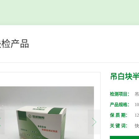
快检产品
吊白块
检测项目：
吊
产品规格：
1
保 质 期：
1
关 键 词：
快