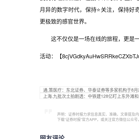
月异的数字时代，保持⭐关注，保持好
更极致的感官世界。
这不仅仅是一场在线的旅程，更是一
活动：【
8cjVGdkyAuHwSRRkeCZXbTJ
通,策医疗：东北证券、华泰证券等多家机构于8月
上海.九批次土拍剧透：中铁建128亿盯上东外滩
声明：证券时报力求信息真实、准确，文章提及内
下载“证券时报”官方APP，或关注官方微信公众
网友评论