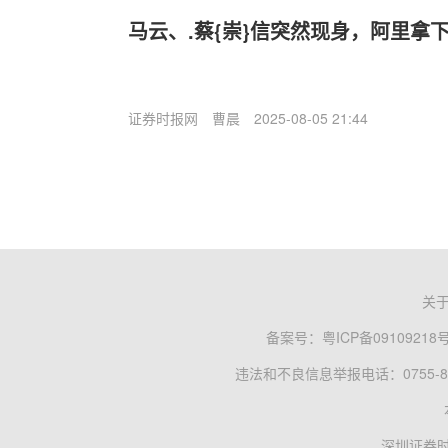
马云、.蔡{崇}信突然现身，阿里拿下
证券时报网
曹晨
2025-08-05 21:44
关
备案号：
粤ICP备09109218
违法和不良信息举报电话：0755-83
深圳证券