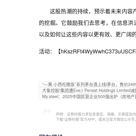
这股热潮的持续，预示着未来内容
的挖掘。它鼓励我们去思考，在信息洪流
以及如何让这些内容以更有效、更广阔
活动：【
hKszRFt4WyWwhC373uUSCF
“—黄.小西吃晚饭”系列茅台酒上线i茅台，售价249
大象控股!集团遭Eve;r Persist Holdings Limi
My:steel：2025中国民营企业500强出炉（房地
声明：证券时报力求信息真实、准确，文章提及内
下载“证券时报”官方APP，或关注官方微信公众